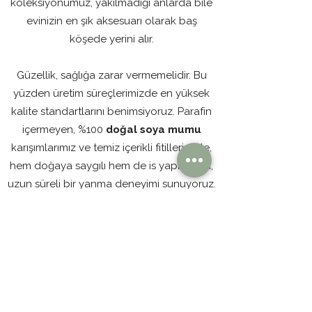
koleksiyonumuz, yakılmadığı anlarda bile
evinizin en şık aksesuarı olarak baş
köşede yerini alır.
Güzellik, sağlığa zarar vermemelidir. Bu
yüzden üretim süreçlerimizde en yüksek
kalite standartlarını benimsiyoruz. Parafin
içermeyen, %100
doğal soya mumu
karışımlarımız ve temiz içerikli fitillerimizle,
hem doğaya saygılı hem de is yapmayan,
uzun süreli bir yanma deneyimi sunuyoruz.
Her bir Noche Luz ürünü, atölyemizde
usta eller tarafından, size ulaşana kadar
geçen her aşamada büyük bir tutkuyla
hazırlanır.
Evinizin ışığı hiç sönmesin. Noche Luz ile
anı aydınlatın.